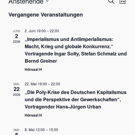
Verans
Vera
Anstehende
Suche
Liste
Ansi
Datum
Suche
Vergangene Veranstaltungen
Nav
wählen.
und
2. Juni 19:00
–
22:00
JUNI
Ansich
2
„Imperialismus und Antiimperialismus:
2026
Naviga
Macht, Krieg und globale Konkurrenz.“
Vortragende Ingar Solty, Stefan Schmalz und
Bernd Greiner
Hörsaal H
22. Mai 19:00
–
22:00
MAI
22
„Die Poly-Krise des Deutschen Kapitalismus
2026
und die Perspektive der Gewerkschaften“,
Vortragender Hans-Jürgen Urban
Hörsaal H
8. Mai 12:00
–
15:00
MAI
8