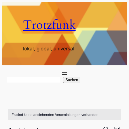
Trotzfunk
lokal, global, universal
S
Suchen
u
c
h
e
Es sind keine anstehenden Veranstaltungen vorhanden.
n