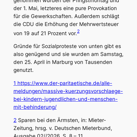
genommen wurden der Pfingstmontag und
der 1. Mai, letzteres eine pure Provokation
für die Gewerkschaften. Außerdem schlägt
die CDU die Erhöhung der Mehrwertsteuer
2
von 19 auf 21 Prozent vor.
Gründe für Sozialproteste von unten gibt es
also genügend und sie wurden am Samstag,
den 25. April in Marburg von Tausenden
genutzt.
1
https://www.der-paritaetische.de/alle-
meldungen/massive-kuerzungsvorschlaege-
bei-kindern-jugendlichen-und-menschen-
mit-behinderung/
2
Sparen bei den Ärmsten, in: Mieter-
Zeitung, hrsg. v. Deutschen Mieterbund,
Ausgabe 02//2026, S. 8 – 11.