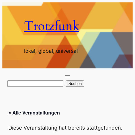
Trotzfunk
lokal, global, universal
S
Suchen
u
c
h
« Alle Veranstaltungen
e
n
Diese Veranstaltung hat bereits stattgefunden.